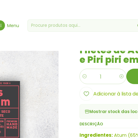
Gourmet
Conservas
Filetes de Atum c/ Maçã, Tomate Seco e Piri 
Menu
|
Filetes de 
e Piri piri e
Quantidade
Adicionar à lista d
Mostrar stock das loc
DESCRIÇÃO
Ingredientes:
Atum (65%)