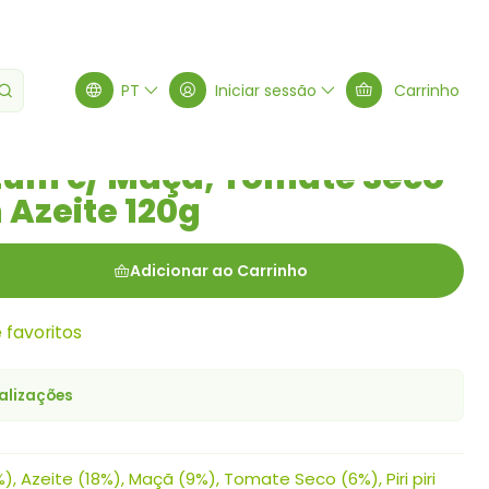
piri em Azeite 120g
PT
Iniciar sessão
Carrinho
Atum c/ Maçã, Tomate Seco
m Azeite 120g
Adicionar ao Carrinho
e favoritos
alizações
, Azeite (18%), Maçã (9%), Tomate Seco (6%), Piri piri