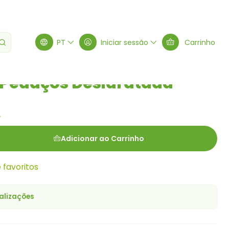
dratada Natural 50g
PT
Iniciar sessão
Carrinho
Pedaços Desidratada
g
Adicionar ao Carrinho
e favoritos
alizações