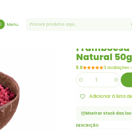
 Especialidade
Fruta Seca/Desidratada
Framboesa Pedaços Desi
Menu
|
Framboesa 
Natural 50
5.0
3 avaliações
Quantidade
Adicionar à lista d
Mostrar stock das loc
DESCRIÇÃO