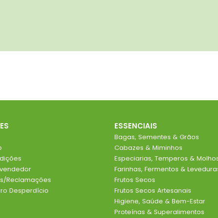
ES
ESSENCIAIS
Bagas, Sementes & Grãos
o
Cabazes & Miminhos
dições
Especiarias, Temperos & Molho
evendedor
Farinhas, Fermentos & Levedura
ios/Reclamações
Frutos Secos
o Desperdício
Frutos Secos Artesanais
Higiene, Saúde & Bem-Estar
Proteínas & Superalimentos