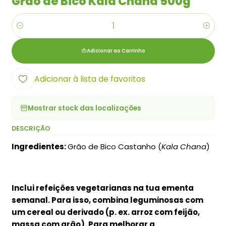
Grão de Bico Kala Chana 500g
Quantidade
Adicionar ao Carrinho
Adicionar à lista de favoritos
Mostrar stock das localizações
DESCRIÇÃO
Ingredientes:
Grão de Bico Castanho (
Kala Chana
)
Inclui refeições vegetarianas na tua ementa
semanal. Para isso, combina leguminosas com
um cereal ou derivado (p. ex. arroz com feijão,
massa com grão). Para melhorar a