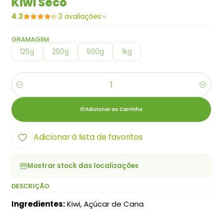
Kiwi Seco
4.3
3 avaliações
GRAMAGEM
125g
250g
500g
1kg
Quantidade
Adicionar ao Carrinho
Adicionar à lista de favoritos
Mostrar stock das localizações
DESCRIÇÃO
Ingredientes:
Kiwi, Açúcar de Cana