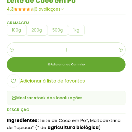
Leite de Coco em Pó
4.3
6 avaliações
GRAMAGEM
100g
200g
500g
1kg
Quantidade
Adicionar ao Carrinho
Adicionar à lista de favoritos
Mostrar stock das localizações
DESCRIÇÃO
Ingredientes:
Leite de Coco em Pó*, Maltodextrina
de Tapioca* (* de
agricultura biológica
)