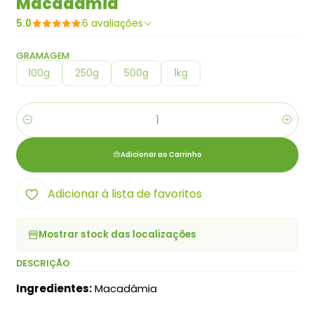
Macadâmia
5.0
6 avaliações
GRAMAGEM
100g
250g
500g
1kg
Quantidade
Adicionar ao Carrinho
Adicionar à lista de favoritos
Mostrar stock das localizações
DESCRIÇÃO
Ingredientes:
Macadâmia