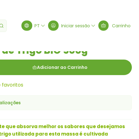
IO 500g
PT
Iniciar sessão
Carrinho
de Trigo BIO 500g
Adicionar ao Carrinho
e favoritos
alizações
ite que absorva melhor os sabores que desejamos
trigo utilizada para esta massa é cultivada