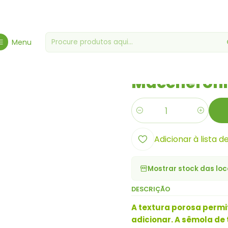
Mercearia Gourmet
Mercearias Diversas
Maccheroni de Trigo B
Menu
|
Maccheroni 
Quantidade
Adicionar à lista d
Mostrar stock das loc
DESCRIÇÃO
A textura porosa perm
adicionar. A sêmola de 