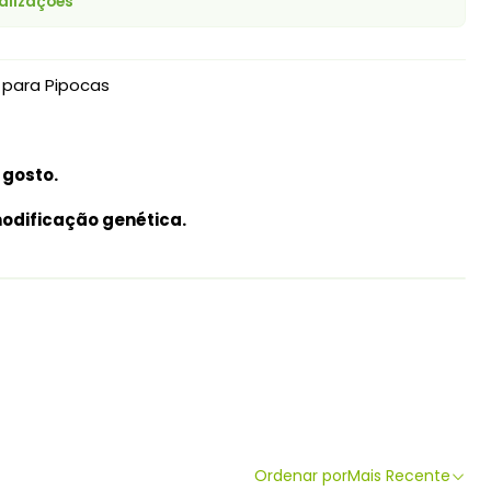
alizações
 para Pipocas
 gosto.
odificação genética.
Ordenar por
Mais Recente