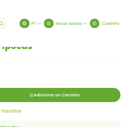
s
PT
Iniciar sessão
Carrinho
Pipocas
Adicionar ao Carrinho
e favoritos