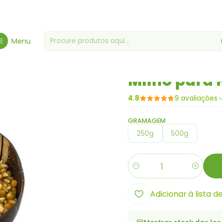
Início
Frutos Secos - Especialidade
Aperitivos
Milho para Pipoca
Menu
|
Milho para 
4.8
9 avaliações
GRAMAGEM
250g
500g
Quantidade
Adicionar à lista d