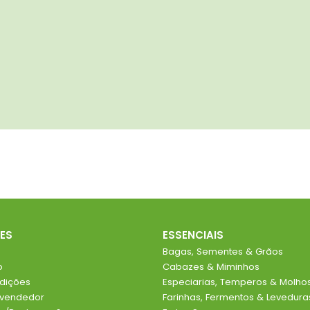
ES
ESSENCIAIS
Bagas, Sementes & Grãos
o
Cabazes & Miminhos
dições
Especiarias, Temperos & Molho
evendedor
Farinhas, Fermentos & Levedura