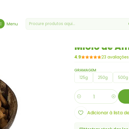
Frutos Secos - Especialidade
Frutos Secos
Miolo de Amêndoa c
Menu
|
Miolo de Am
4.9
23 avaliações
GRAMAGEM
125g
250g
500g
Quantidade
Adicionar à lista d