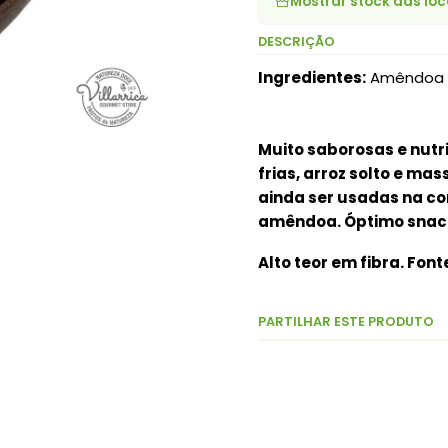
Mostrar stock das loc
DESCRIÇÃO
Ingredientes:
Amêndoa
Muito saborosas e nut
frias, arroz solto e m
ainda ser usadas na c
amêndoa. Óptimo snack 
Alto teor em fibra. Font
PARTILHAR ESTE PRODUTO