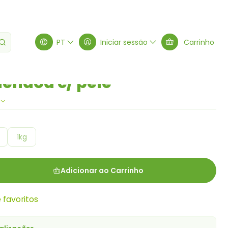
/ pele
PT
Iniciar sessão
Carrinho
êndoa c/ pele
1kg
Adicionar ao Carrinho
e favoritos