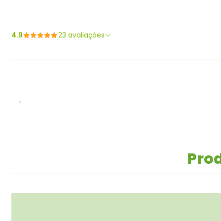
4.9
23 avaliações
Prod