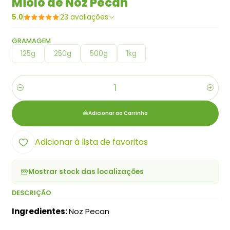
Miolo de Noz Pecan
5.0
23 avaliações
GRAMAGEM
125g
250g
500g
1kg
Quantidade
Adicionar ao Carrinho
Adicionar à lista de favoritos
Mostrar stock das localizações
DESCRIÇÃO
Ingredientes:
Noz Pecan