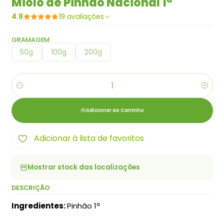
Miolo de Pinhão Nacional 1ª
4.8
19 avaliações
GRAMAGEM
50g
100g
200g
Quantidade
Adicionar ao Carrinho
Adicionar à lista de favoritos
Mostrar stock das localizações
DESCRIÇÃO
Ingredientes:
Pinhão 1ª