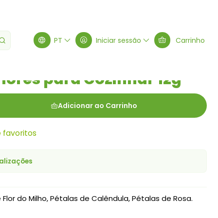
zinhar 12g
PT
Iniciar sessão
Carrinho
Flores para Cozinhar 12g
Adicionar ao Carrinho
e favoritos
alizações
 Flor do Milho, Pétalas de Calêndula, Pétalas de Rosa.