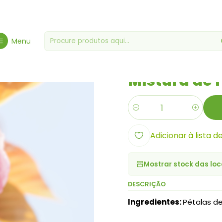
rcearia Gourmet
Mercearias Diversas
Mistura de Flores para Co
Menu
|
Mistura de 
Quantidade
Adicionar à lista d
Mostrar stock das loc
DESCRIÇÃO
Ingredientes:
Pétalas de