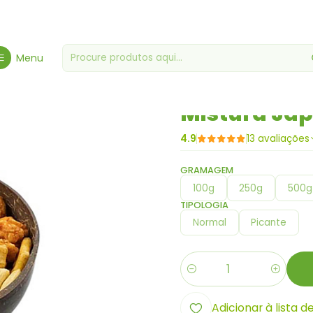
Início
Frutos Secos - Especialidade
Aperitivos
Mistura Japones
Menu
|
Mistura Ja
4.9
13 avaliações
GRAMAGEM
100g
250g
500g
TIPOLOGIA
Normal
Picante
Quantidade
Adicionar à lista d