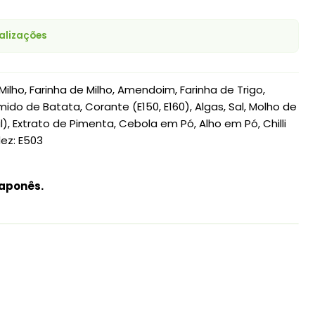
alizações
ilho, Farinha de Milho, Amendoim, Farinha de Trigo,
o de Batata, Corante (E150, E160), Algas, Sal, Molho de
al), Extrato de Pimenta, Cebola em Pó, Alho em Pó, Chilli
dez: E503
japonês.