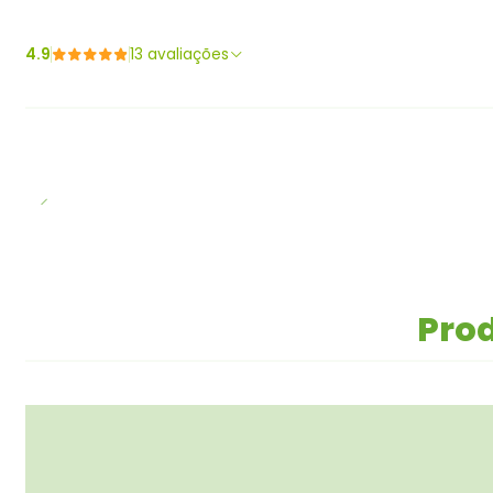
4.9
13 avaliações
Prod