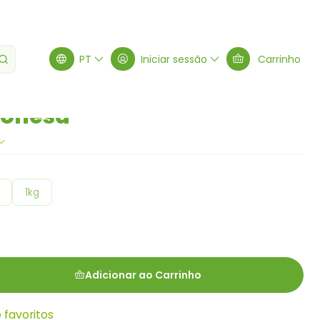
a
PT
Iniciar sessão
Carrinho
ponesa
1kg
Adicionar ao Carrinho
e favoritos