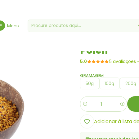
Início
Proteínas & Superalimentos
Superalimentos
Pólen
Menu
|
Pólen
5.0
5 avaliações
GRAMAGEM
50g
100g
200g
Quantidade
Adicionar à lista d