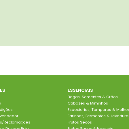
ES
ESSENCIAIS
Bagas, Sementes & Grãos
o
Cabazes & Miminhos
dições
Especiarias, Temperos & Molho
evendedor
Farinhas, Fermentos & Levedura
ios/Reclamações
Frutos Secos
o Desperdício
Frutos Secos Artesanais