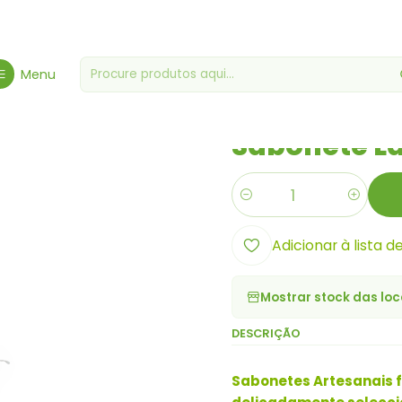
Higiene, Saúde & Bem-Estar
Higiene & Cosmética
Sabonete Lava
Menu
|
Sabonete L
Quantidade
Adicionar à lista d
Mostrar stock das loc
DESCRIÇÃO
Sabonetes Artesanais fe