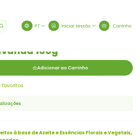
nda 100g
PT
Iniciar sessão
Carrinho
avanda 100g
Adicionar ao Carrinho
e favoritos
alizações
itos à base de Azeite e Essências Florais e Vegetais,