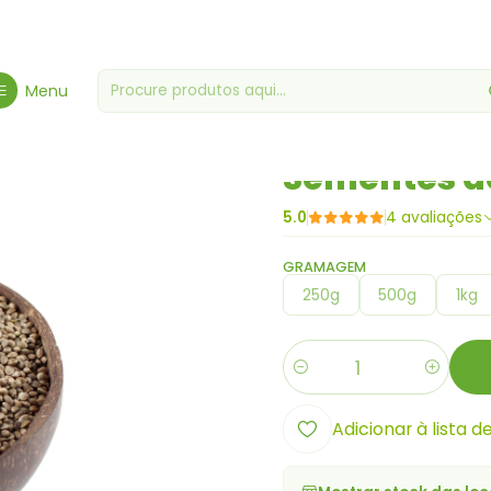
Início
Bagas, Sementes & Grãos
Sementes de Cânhamo c/ casc
Menu
|
Sementes d
5.0
4 avaliações
GRAMAGEM
250g
500g
1kg
Quantidade
Adicionar à lista d