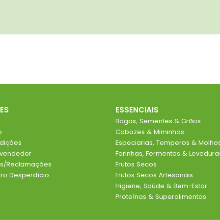
ES
ESSENCIAIS
Bagas, Sementes & Grãos
o
Cabazes & Miminhos
dições
Especiarias, Temperos & Molho
evendedor
Farinhas, Fermentos & Levedura
ios/Reclamações
Frutos Secos
o Desperdício
Frutos Secos Artesanais
Higiene, Saúde & Bem-Estar
Proteínas & Superalimentos