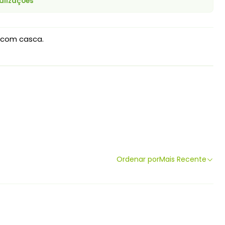
alizações
com casca.
Ordenar por
Mais Recente