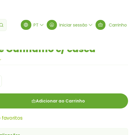
a
PT
Iniciar sessão
Carrinho
e Cânhamo c/ casca
Adicionar ao Carrinho
e favoritos