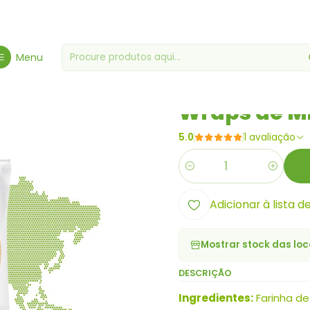
ercearia Gourmet
Mercearias Diversas
Wraps de Milho Sem Glú
Menu
|
Wraps de Mi
5.0
1 avaliação
Quantidade
Adicionar à lista d
Mostrar stock das loc
DESCRIÇÃO
Ingredientes:
Farinha de