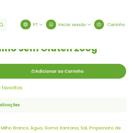
ten 200g
PT
Iniciar sessão
Carrinho
lho Sem Glúten 200g
Adicionar ao Carrinho
e favoritos
alizações
 Milho Branco, Água, Goma Xantana, Sal, Propionato de