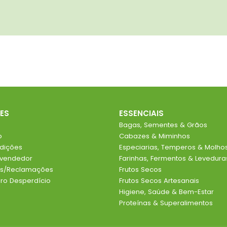
ES
ESSENCIAIS
Bagas, Sementes & Grãos
o
Cabazes & Miminhos
dições
Especiarias, Temperos & Molho
evendedor
Farinhas, Fermentos & Levedura
ios/Reclamações
Frutos Secos
o Desperdício
Frutos Secos Artesanais
Higiene, Saúde & Bem-Estar
Proteínas & Superalimentos