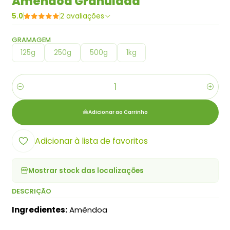
Amêndoa Granulada
5.0
2 avaliações
GRAMAGEM
125g
250g
500g
1kg
Quantidade
Adicionar ao Carrinho
Adicionar à lista de favoritos
Mostrar stock das localizações
DESCRIÇÃO
Ingredientes:
Amêndoa