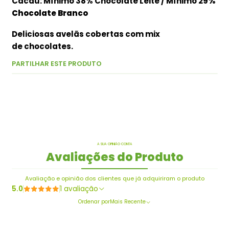
Cacau: Mínimo 38% Chocolate Leite / Mínimo 29
%
Chocolate Branco
Deliciosas avelãs cobertas com mix
de chocolates.
PARTILHAR ESTE PRODUTO
A SUA OPINIÃO CONTA
Avaliações do Produto
Avaliação e opinião dos clientes que já adquiriram o produto
5.0
1 avaliação
Ordenar por
Mais Recente