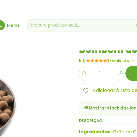
earia Gourmet
Mercearias Diversas
Bombom de Grão de Café T
Menu
|
Bombom de 
5.0
1 avaliação
Quantidade
Adicionar à lista d
Mostrar stock das loc
DESCRIÇÃO
Ingredientes:
Grão de Ca