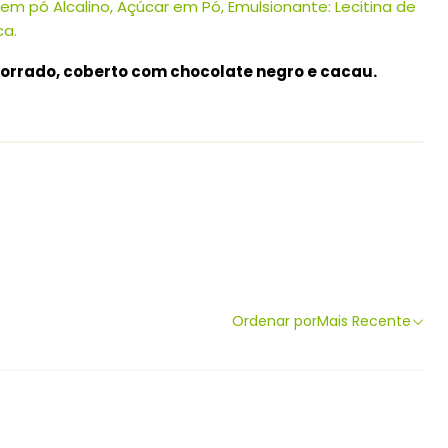
m pó Alcalino, Açúcar em Pó, Emulsionante: Lecitina de
ca.
 torrado, coberto com chocolate negro e cacau.
Ordenar por
Mais Recente