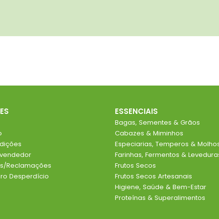
ES
ESSENCIAIS
Bagas, Sementes & Grãos
o
Cabazes & Miminhos
dições
Especiarias, Temperos & Molho
evendedor
Farinhas, Fermentos & Levedura
ios/Reclamações
Frutos Secos
o Desperdício
Frutos Secos Artesanais
Higiene, Saúde & Bem-Estar
Proteínas & Superalimentos