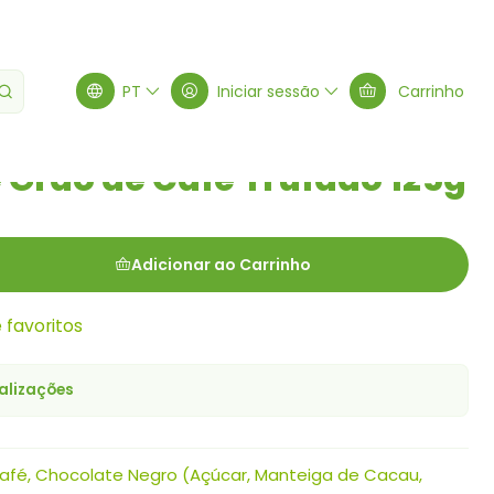
rufado 125g
PT
Iniciar sessão
Carrinho
Grão de Café Trufado 125g
Adicionar ao Carrinho
e favoritos
alizações
fé, Chocolate Negro (Açúcar, Manteiga de Cacau,