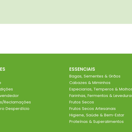
ES
ESSENCIAIS
Bagas, Sementes & Grãos
o
Cabazes & Miminhos
dições
Especiarias, Temperos & Molho
evendedor
Farinhas, Fermentos & Levedura
ios/Reclamações
Frutos Secos
o Desperdício
Frutos Secos Artesanais
Higiene, Saúde & Bem-Estar
Proteínas & Superalimentos