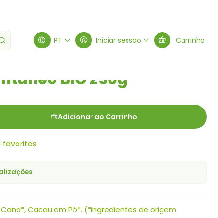
O 250g
PT
Iniciar sessão
Carrinho
antâneo BIO 250g
Adicionar ao Carrinho
e favoritos
alizações
Cana*, Cacau em Pó*. (*ingredientes de origem