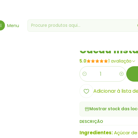
Mercearia Gourmet
Mercearias Diversas
Cacau Instantâneo BI
Menu
|
Cacau Inst
5.0
1 avaliação
Quantidade
Adicionar à lista d
Mostrar stock das loc
DESCRIÇÃO
Ingredientes:
Açúcar de 