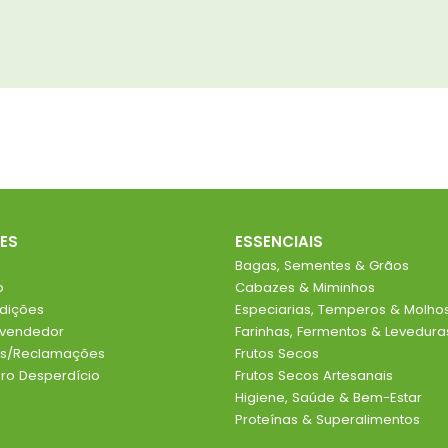
ES
ESSENCIAIS
Bagas, Sementes & Grãos
o
Cabazes & Miminhos
dições
Especiarias, Temperos & Molho
evendedor
Farinhas, Fermentos & Levedura
ios/Reclamações
Frutos Secos
o Desperdício
Frutos Secos Artesanais
Higiene, Saúde & Bem-Estar
Proteínas & Superalimentos