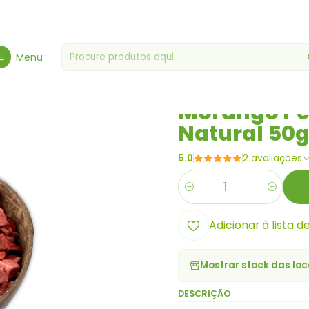
 - Especialidade
Fruta Seca/Desidratada
Morango Pedaços Desid
Menu
|
Morango Pe
Natural 50
5.0
2 avaliações
Quantidade
Adicionar à lista d
Mostrar stock das loc
DESCRIÇÃO