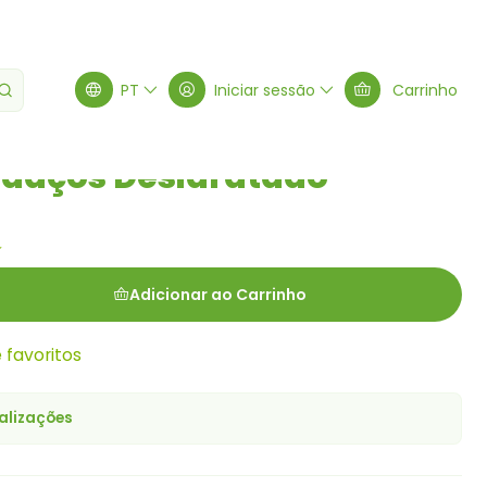
ratado Natural 50g
PT
Iniciar sessão
Carrinho
daços Desidratado
g
Adicionar ao Carrinho
e favoritos
alizações