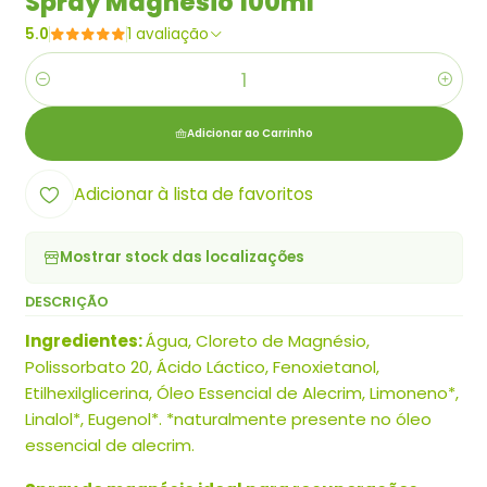
Spray Magnésio 100ml
5.0
1 avaliação
Quantidade
Adicionar ao Carrinho
Adicionar à lista de favoritos
Mostrar stock das localizações
DESCRIÇÃO
Ingredientes:
Água, Cloreto de Magnésio,
Polissorbato 20, Ácido Láctico, Fenoxietanol,
Etilhexilglicerina, Óleo Essencial de Alecrim, Limoneno*,
Linalol*, Eugenol*. *naturalmente presente no óleo
essencial de alecrim.