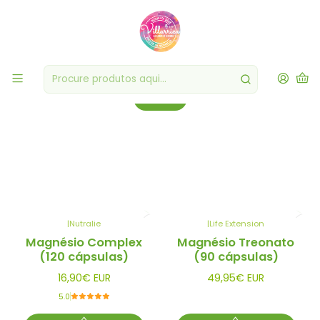
Saúde & Bem Estar
Priorize a sua saúde e bem-estar com nossa linha de produtos
seleccionados.
Filtros
|
Nutralie
|
Life Extension
Magnésio Complex
Magnésio Treonato
(120 cápsulas)
(90 cápsulas)
16,90€ EUR
49,95€ EUR
5.0