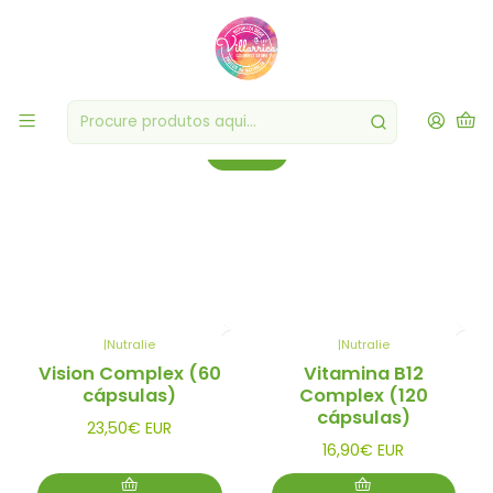
Saúde & Bem Estar
Priorize a sua saúde e bem-estar com nossa linha de produtos
seleccionados.
Filtros
|
Nutralie
|
Nutralie
Vision Complex (60
Vitamina B12
cápsulas)
Complex (120
cápsulas)
23,50€ EUR
16,90€ EUR