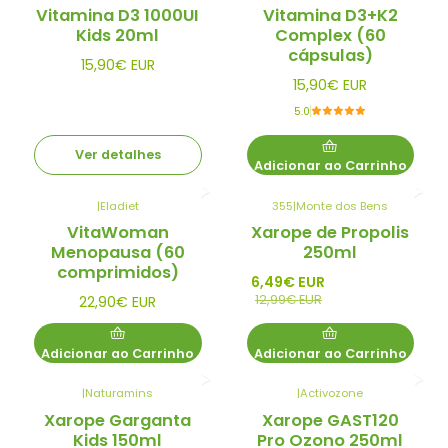
Esgotado
Vitamina D3 1000UI
Vitamina D3+K2
Kids 20ml
Complex (60
cápsulas)
15,90€ EUR
15,90€ EUR
5.0
Ver detalhes
Adicionar ao Carrinho
|
Eladiet
355
|
Monte dos Bens
-50%
VitaWoman
Xarope de Propolis
Promo
Menopausa (60
250ml
comprimidos)
6,49€ EUR
12,99€ EUR
22,90€ EUR
Adicionar ao Carrinho
Adicionar ao Carrinho
|
Naturamins
|
Activozone
Xarope Garganta
Xarope GAST120
Kids 150ml
Pro Ozono 250ml